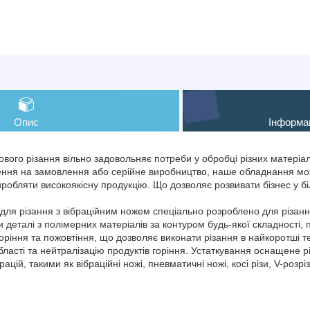
Опис
Інформа
вого різання вільно задовольняє потреби у обробці різних матеріалі
лення на замовлення або серійне виробництво, наше обладнання м
виробляти високоякісну продукцію. Що дозволяє розвивати бізнес у б
для різання з вібраційним ножем спеціально розроблено для різанн
 деталі з полімерних матеріалів за контуром будь-якої складності,
горіння та пожовтіння, що дозволяє виконати різання в найкоротші т
ласті та нейтралізацію продуктів горіння. Устаткування оснащене 
цій, такими як вібраційні ножі, пневматичні ножі, косі різи, V-розрізи,