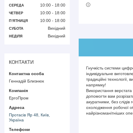
10:00
18:00
СЕРЕДА
10:00
18:00
ЧЕТВЕР
10:00
18:00
ПʼЯТНИЦЯ
Вихідний
СУБОТА
Вихідний
НЕДІЛЯ
КОНТАКТИ
Гнучкість системи цифро
індивідуальне виготов
традиційні технології, 
Геннадій Близнюк
напрямку!
Використання верстата 
допомогти вам розрізати
ЕргоПром
акуратними, без слідів 
охолодження робочої об
найрізноманітніших опера
Протасів Яр 48, Київ,
Україна