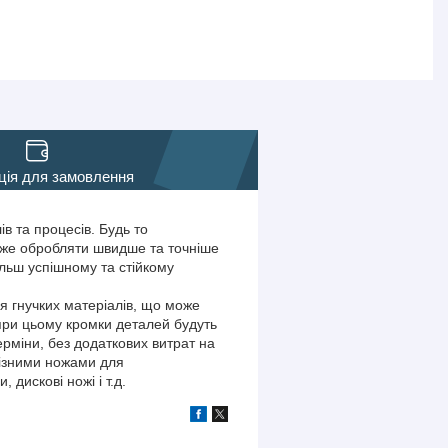
ція для замовлення
в та процесів. Будь то
оже обробляти швидше та точніше
ільш успішному та стійкому
я гнучких матеріалів, що може
 при цьому кромки деталей будуть
ерміни, без додаткових витрат на
різними ножами для
 дискові ножі і т.д.