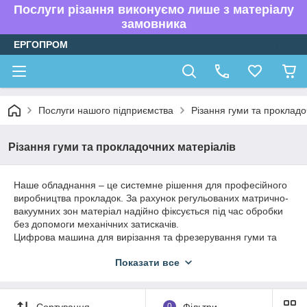
Послуги різання виконуємо лише з матеріалу
замовника
ЕРГОПРОМ
Послуги нашого підприємства
Різання гуми та прокладо
Різання гуми та прокладочних матеріалів
Наше обладнання – це системне рішення для професійного
виробництва прокладок. За рахунок регульованих матрично-
вакуумних зон матеріал надійно фіксується під час обробки
без допомоги механічних затискачів.
Цифрова машина для вирізання та фрезерування гуми та
прокладочних матеріалів широко використовується у
Показати все
виробництві прокладок. Вона може забезпечити ідеальне
різання як стандартних, так і нестандартних малюнків.
Автомат може різати більшість ущільнювальних матеріалів, і
забезпечує якісне та високоточне різання.
Сортування
0
Фільтри