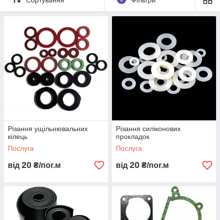
Виробництво виробів від штучних виробів до дрібносерійного
виробництва завжди з однаковою точністю без обхідних
шляхів через дорогу прес-форму негайно без втрати часу на
підготовку прес-форми.
Прокладка - це свого роду деталь ущільнювача, що
використовується в машинах, обладнанні і трубопроводах, в
яких використовуються технологічні рідини. Вони
використовуються як у внутрішніх, так і зовнішніх вузлах
обладнання, щоб відігравати роль ущільнювача.
Різання ущільнювальних
Різання силіконових
кілець
прокладок
Послуга
Послуга
20
20
від
₴/пог.м
від
₴/пог.м