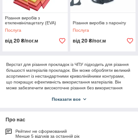
Різання виробів з
етиленвінілацетату (EVA)
Різання виробів з пароніту
Послуга
Послуга
20
20
від
₴/пог.м
від
₴/пог.м
Верстат для різання прокладок із ЧПУ підходить для різання
більшості матеріалів прокладок. Він може обробляти великий
асортимент із нестандартними криволінійними контурами,
що покращує ефективність використання матеріалів. Він
може забезпечити високоточне різання без використання
прес-форм замість традиційних процесів виконання
Показати все
замовлень.
Наше різальне обладнання – це системне рішення для
професійного виробництва прокладок. За рахунок
регульованих матрично-вакуумних зон матеріал надійно
Про нас
фіксується під час обробки без допомоги механічних
затискачів.
Рейтинг не сформований
Наше програмне забезпечення пропонує акуратне та швидке
Менше 5 відгуків за останній рік