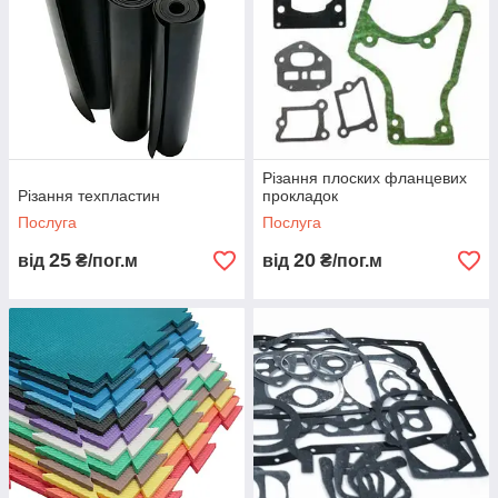
Різання плоских фланцевих
Різання техпластин
прокладок
Послуга
Послуга
25
20
від
₴/пог.м
від
₴/пог.м