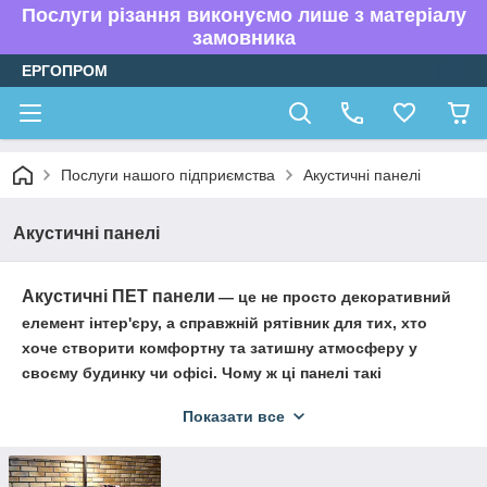
Послуги різання виконуємо лише з матеріалу
замовника
ЕРГОПРОМ
Послуги нашого підприємства
Акустичні панелі
Акустичні панелі
Акустичні ПЕТ панели
— це не просто декоративний
елемент інтер'єру, а справжній рятівник для тих, хто
хоче створити комфортну та затишну атмосферу у
своєму будинку чи офісі. Чому ж ці панелі такі
дивовижні та як вони працюють? Тут ми розповімо вам
Показати все
усе, що потрібно знати про акустичних панелях із ПЕТ і
як вибрати їх для свого приміщення.