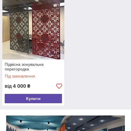
чистяться від пилу та бруду за допомогою сухої або вологої
ганчірки.
Акустичні панелі з ПЕТ мають різноманітний
дизайн і колірну гаму
, які дають змогу створити
індивідуальний і стильний інтер'єр. Ви можете вибрати
панелі, які гармонійно впишуться у ваш декор або навпаки
створять контраст і акцент.
Як працюють ПЕТ панелі в офісі
Акустичний комфорт — один із тих параметрів, який
забезпечує ергономіку робочого простору. Сьогодні
велике поширення отримало використання просторих
Підвісна зонувальна
приміщень із їх подальшим зонуванням.
Це красиво,
перегородка
зручно, сучасно.
Під замовлення
4 000
від
₴
Купити