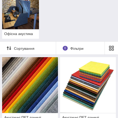
Офісна акустика
Сортування
0
Фільтри
З чого роблять?
Акустичні панелі виготовляються з перероблених
пластикових пляшок.
Це екологічно дружній
матеріал, який допомагає знизити забруднення
довкілля. ПЕТ — це поліетилентерефталат,
синтетичний матеріал, який широко використовується у
виробництві пластикових пляшок, одягу та інших
Акустичні ПЕТ панелі
Акустичні ПЕТ панелі